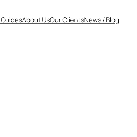
 Guides
About Us
Our Clients
News / Blog