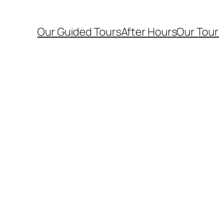
Our Guided Tours
After Hours
Our Tour